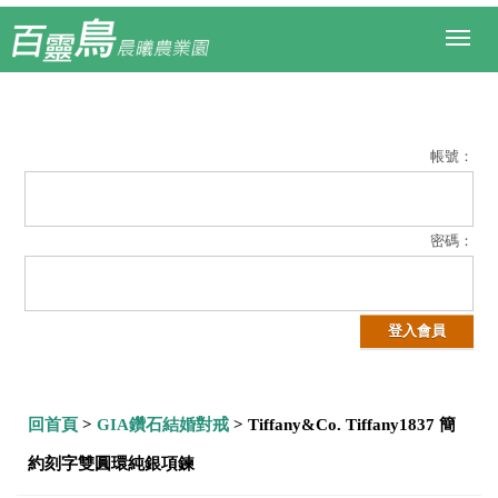
Toggl
naviga
帳號：
密碼：
回首頁
>
GIA鑽石結婚對戒
> Tiffany&Co. Tiffany1837 簡
約刻字雙圓環純銀項鍊