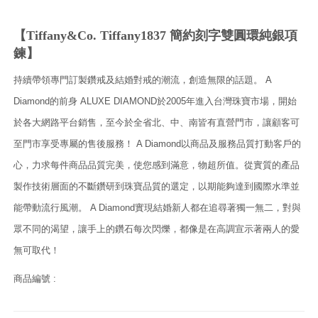
【Tiffany&Co. Tiffany1837 簡約刻字雙圓環純銀項
鍊】
持續帶領專門訂製鑽戒及結婚對戒的潮流，創造無限的話題。 A
Diamond的前身 ALUXE DIAMOND於2005年進入台灣珠寶市場，開始
於各大網路平台銷售，至今於全省北、中、南皆有直營門市，讓顧客可
至門市享受專屬的售後服務！ A Diamond以商品及服務品質打動客戶的
心，力求每件商品品質完美，使您感到滿意，物超所值。從實質的產品
製作技術層面的不斷鑽研到珠寶品質的選定，以期能夠達到國際水準並
能帶動流行風潮。 A Diamond實現結婚新人都在追尋著獨一無二，對與
眾不同的渴望，讓手上的鑽石每次閃爍，都像是在高調宣示著兩人的愛
無可取代！
商品編號 :