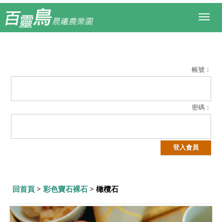
Toggl
naviga
帳號：
密碼：
回首頁
>
彩色寶石裸石
> 橄欖石