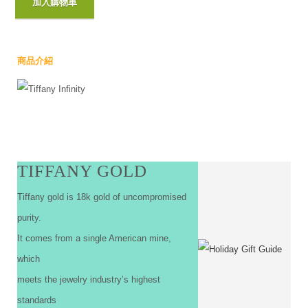
商品介紹
TIFFANY GOLD
Tiffany gold is 18k gold of uncompromised
purity.
It comes from a single American mine,
which
meets the jewelry industry’s highest
standards