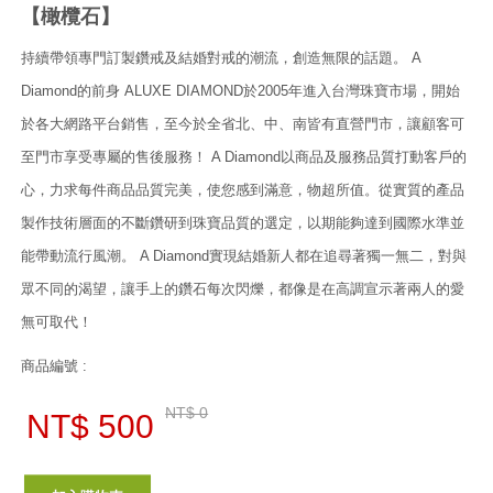
【橄欖石】
持續帶領專門訂製鑽戒及結婚對戒的潮流，創造無限的話題。 A
Diamond的前身 ALUXE DIAMOND於2005年進入台灣珠寶市場，開始
於各大網路平台銷售，至今於全省北、中、南皆有直營門市，讓顧客可
至門市享受專屬的售後服務！ A Diamond以商品及服務品質打動客戶的
心，力求每件商品品質完美，使您感到滿意，物超所值。從實質的產品
製作技術層面的不斷鑽研到珠寶品質的選定，以期能夠達到國際水準並
能帶動流行風潮。 A Diamond實現結婚新人都在追尋著獨一無二，對與
眾不同的渴望，讓手上的鑽石每次閃爍，都像是在高調宣示著兩人的愛
無可取代！
商品編號 :
NT$ 0
NT$ 500